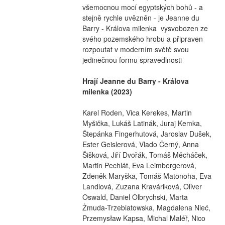
všemocnou mocí egyptských bohů - a 
stejně rychle uvězněn - je Jeanne du 
Barry - Králova milenka  vysvobozen ze 
svého pozemského hrobu a připraven 
rozpoutat v moderním světě svou 
jedinečnou formu spravedlnosti
Hrají Jeanne du Barry - Králova 
milenka (2023)
Karel Roden, Vica Kerekes, Martin 
Myšička, Lukáš Latinák, Juraj Kemka, 
Štepánka Fingerhutová, Jaroslav Dušek, 
Ester Geislerová, Vlado Černý, Anna 
Šišková, Jiří Dvořák, Tomáš Měcháček, 
Martin Pechlát, Eva Leimbergerová, 
Zdeněk Maryška, Tomáš Matonoha, Eva 
Landlová, Zuzana Kraváriková, Oliver 
Oswald, Daniel Olbrychski, Marta 
Żmuda-Trzebiatowska, Magdalena Nieć, 
Przemysław Kapsa, Michal Maléř, Nico 