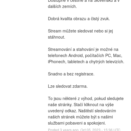
dalších zemích.
Dobrá kvalita obrazu a čistý zvuk.
Stream můžete sledovat nebo si jej 
stáhnout.
Streamování a stahování je možné na 
telefonech Android, počítačích PC, Mac, 
iPhonech, tabletech a chytrých televizích.
Snadno a bez registrace.
Lze sledovat zdarma.
To jsou některé z výhod, pokud sledujete 
naše stránky. Stačí kliknout na výše 
uvedený odkaz. Naštěstí sledováním 
našich stránek můžete být s našimi 
službami pobaveni a spokojeni.
Posted
3
years ago.
Oct
05
,
2023
-
15:36
UTC