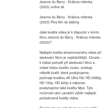
Jeanne du Barry - Králova milenka 
(2023) online sk
Jeanne du Barry - Králova milenka 
(2023) Plný film sk dabing
Jaká kvalita videa je k dispozici v tomto 
filmu Jeanne du Barry - Králova milenka 
(2023)?
Nejlepší kvalita streamovaného videa při 
sledování filmů je nejdůležitější. Chcete -
li získat pohodlí při sledování filmů a 
získat čistou kvalitu zvuku. existuje 
několik kvalit, které poskytujeme, 
počínaje kvalitou 4K Ultra Hd, HD 2080p, 
HD 720p, HD 420p a nakonec 
poskytujeme také kvalitu Mp4. Tyto 
možnosti vám usnadní výběr nejlepší 
požadované kvality videa.
Proč byste se měli dívat na nejnovější 