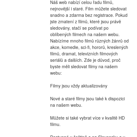
Náš web nabízí celou řadu filmů, 
nejnovější i staré. Film můžete sledovat 
snadno a zdarma bez registrace. Pokud 
jste zmatení z filmů, které jsou právě 
sledovány, stačí se podívat po 
oblíbených filmech na našem webu. 
Nabízíme mnoho filmů různých žánrů od 
akce, komedie, sci-fi, hororů, kreslených 
filmů, dramat, televizních filmových 
seriálů a dalších. Zde je důvod, proč 
byste měli sledovat filmy na našem 
webu:
Filmy jsou vždy aktualizovány
Nové a staré filmy jsou také k dispozici 
na našem webu.
Můžete si také vybrat více v kvalitě HD 
filmu.
Dostupné v češtině a na Slovensku a v 