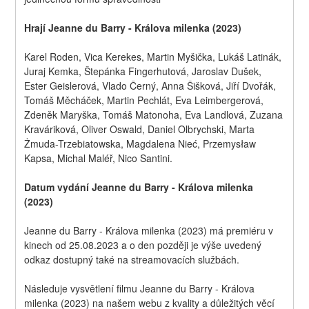
Hrají Jeanne du Barry - Králova milenka (2023)
Karel Roden, Vica Kerekes, Martin Myšička, Lukáš Latinák, 
Juraj Kemka, Štepánka Fingerhutová, Jaroslav Dušek, 
Ester Geislerová, Vlado Černý, Anna Šišková, Jiří Dvořák, 
Tomáš Měcháček, Martin Pechlát, Eva Leimbergerová, 
Zdeněk Maryška, Tomáš Matonoha, Eva Landlová, Zuzana 
Kraváriková, Oliver Oswald, Daniel Olbrychski, Marta 
Żmuda-Trzebiatowska, Magdalena Nieć, Przemysław 
Kapsa, Michal Maléř, Nico Santini.
Datum vydání Jeanne du Barry - Králova milenka 
(2023)
Jeanne du Barry - Králova milenka (2023) má premiéru v 
kinech od 25.08.2023 a o den později je výše uvedený 
odkaz dostupný také na streamovacích službách.
Následuje vysvětlení filmu Jeanne du Barry - Králova 
milenka (2023) na našem webu z kvality a důležitých věcí 