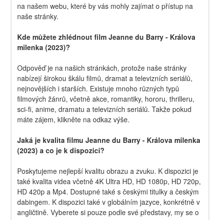
na našem webu, které by vás mohly zajímat o přístup na 
naše stránky.
Kde můžete zhlédnout film Jeanne du Barry - Králova 
milenka (2023)?
Odpověď je na našich stránkách, protože naše stránky 
nabízejí širokou škálu filmů, dramat a televizních seriálů, 
nejnovějších i starších. Existuje mnoho různých typů 
filmových žánrů, včetně akce, romantiky, hororu, thrilleru, 
sci-fi, anime, dramatu a televizních seriálů. Takže pokud 
máte zájem, klikněte na odkaz výše.
Jaká je kvalita filmu Jeanne du Barry - Králova milenka 
(2023) a co je k dispozici?
Poskytujeme nejlepší kvalitu obrazu a zvuku. K dispozici je 
také kvalita videa včetně 4K Ultra HD, HD 1080p, HD 720p, 
HD 420p a Mp4. Dostupné také s českými titulky a českým 
dabingem. K dispozici také v globálním jazyce, konkrétně v 
angličtině. Vyberete si pouze podle své představy, my se o 