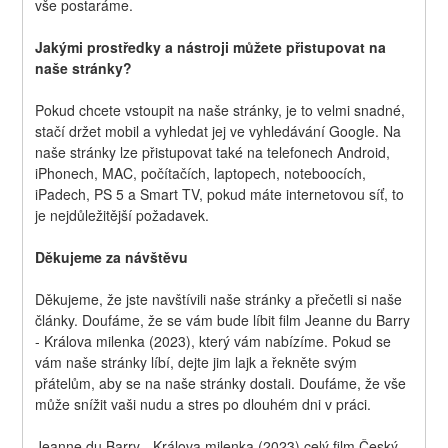
vše postaráme.
Jakými prostředky a nástroji můžete přistupovat na 
naše stránky?
Pokud chcete vstoupit na naše stránky, je to velmi snadné, 
stačí držet mobil a vyhledat jej ve vyhledávání Google. Na 
naše stránky lze přistupovat také na telefonech Android, 
iPhonech, MAC, počítačích, laptopech, noteboocích, 
iPadech, PS 5 a Smart TV, pokud máte internetovou síť, to 
je nejdůležitější požadavek.
Děkujeme za návštěvu
Děkujeme, že jste navštívili naše stránky a přečetli si naše 
články. Doufáme, že se vám bude líbit film Jeanne du Barry 
- Králova milenka (2023), který vám nabízíme. Pokud se 
vám naše stránky líbí, dejte jim lajk a řekněte svým 
přátelům, aby se na naše stránky dostali. Doufáme, že vše 
může snížit vaši nudu a stres po dlouhém dni v práci.
Jeanne du Barry - Králova milenka (2023) celý film Český