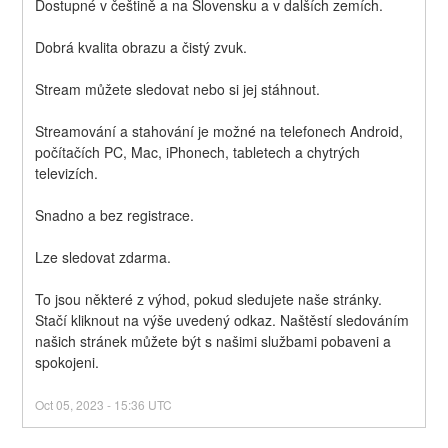
Dostupné v češtině a na Slovensku a v dalších zemích.
Dobrá kvalita obrazu a čistý zvuk.
Stream můžete sledovat nebo si jej stáhnout.
Streamování a stahování je možné na telefonech Android, 
počítačích PC, Mac, iPhonech, tabletech a chytrých 
televizích.
Snadno a bez registrace.
Lze sledovat zdarma.
To jsou některé z výhod, pokud sledujete naše stránky. 
Stačí kliknout na výše uvedený odkaz. Naštěstí sledováním 
našich stránek můžete být s našimi službami pobaveni a 
spokojeni.
Oct
05
,
2023
-
15:36
UTC